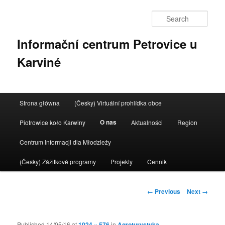
Sear
Informační centrum Petrovice u
Karviné
Main menu
Strona główna
(Česky) Virtuální prohlídka obce
Skip to primary content
O nas
Piotrowice koło Karwiny
Aktualności
Region
Centrum Informacji dla Młodzieży
(Česky) Zážitkové programy
Projekty
Cennik
Image navigation
← Previous
Next →
Published
14/05/16
at
1024 × 576
in
Agroturystyka