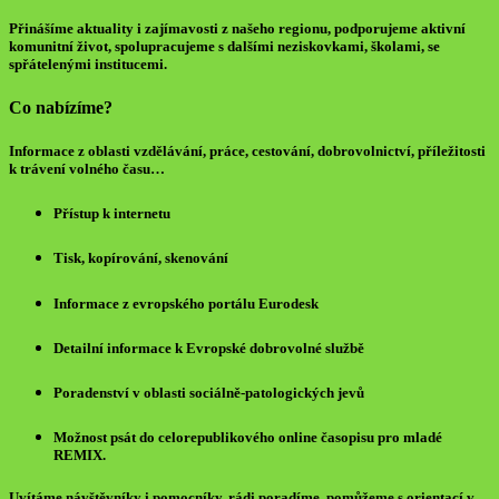
Přinášíme aktuality i zajímavosti z našeho regionu, podporujeme aktivní
komunitní život, spolupracujeme s dalšími neziskovkami, školami, se
spřátelenými institucemi.
Co nabízíme?
Informace z oblasti vzdělávání, práce, cestování, dobrovolnictví, příležitosti
k trávení volného času…
Přístup k internetu
Tisk, kopírování, skenování
Informace z evropského portálu Eurodesk
Detailní informace k Evropské dobrovolné službě
Poradenství v oblasti sociálně-patologických jevů
Možnost psát do celorepublikového online časopisu pro mladé
REMIX.
Uvítáme návštěvníky i pomocníky, rádi poradíme, pomůžeme s orientací v