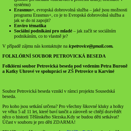
systému)
Erasmus+
, evropská dobrovolná služba – jaké jsou možnosti
programu Erasmus+, co je to Evropská dobrovolná služba a
jak se do ni zapojit?
Enviro tématika
Sociální podnikání pro mladé
– jak začít se sociálním
podnikáním, co to vlastně je?
V případě zájmu nás kontaktujte na
icpetrovice@gmail.com.
FOLKLÓRNÍ SOUBOR PETROVICKÁ BESEDA
Folklórní soubor Petrovická beseda pod vedením Petra Buroně
a Katky Uhrové ve spolupráci se ZŠ Petrovice u Karviné
Soubor Petrovická beseda vznikl v rámci projektu Sousedská
beseda.
Pro koho jsou setkání určena? Pro všechny šikovné kluky a holky
ve věku 5 až 11 let, které baví tančit a zároveň se chtějí dozvědět
něco o historii Těšínského Slezska.Kdy se budou děti setkávat?
Účast v souboru je pro děti ZDARMA!