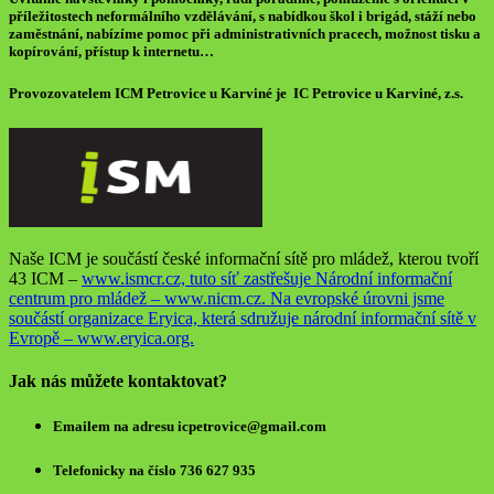
příležitostech neformálního vzdělávání, s nabídkou škol i brigád, stáží nebo
zaměstnání, nabízíme pomoc při administrativních pracech, možnost tisku a
kopírování, přístup k internetu…
Provozovatelem ICM Petrovice u Karviné je
IC Petrovice u Karviné, z.s.
Naše ICM je součástí české informační sítě pro mládež, kterou tvoří
43 ICM –
www.ismcr.cz, tuto síť zastřešuje Národní informační
centrum pro mládež –
www.nicm.cz. Na evropské úrovni jsme
součástí organizace Eryica, která sdružuje národní informační sítě v
Evropě –
www.eryica.org.
Jak nás můžete kontaktovat?
Emailem
na adresu icpetrovice@gmail.com
Telefonicky
na číslo 736 627 935