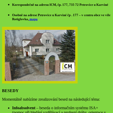
Korespondečně
na adresu ICM, čp. 177, 735 72 Petrovice u Karviné
Osobně
na adrese Petrovice u Karviné čp . 177 – v centru obce ve vile
Rotiglovka,
mapa
BESEDY
Momentálně nabízíme zrealizování besed na následující téma:
Infoabsolvent
– beseda o informačním systému ISA+
(pomoc při hledání vzdělávací a profesní dráhy, orientace v