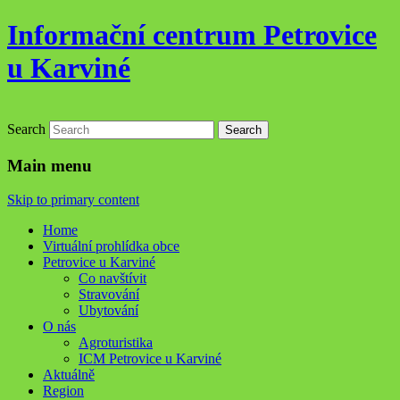
Informační centrum Petrovice
u Karviné
Search
Main menu
Skip to primary content
Home
Virtuální prohlídka obce
Petrovice u Karviné
Co navštívit
Stravování
Ubytování
O nás
Agroturistika
ICM Petrovice u Karviné
Aktuálně
Region