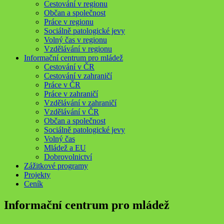
Cestování v regionu
Občan a společnost
Práce v regionu
Sociálně patologické jevy
Volný čas v regionu
Vzdělávání v regionu
Informační centrum pro mládež
Cestování v ČR
Cestování v zahraničí
Práce v ČR
Práce v zahraničí
Vzdělávání v zahraničí
Vzdělávání v ČR
Občan a společnost
Sociálně patologické jevy
Volný čas
Mládež a EU
Dobrovolnictví
Zážitkové programy
Projekty
Ceník
Informační centrum pro mládež